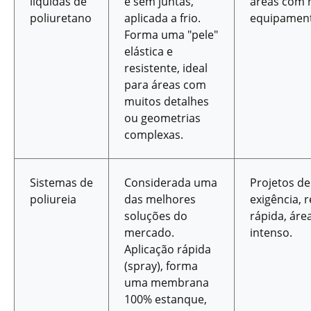
líquidas de
e sem juntas,
áreas com 
poliuretano
aplicada a frio.
equipament
Forma uma "pele"
elástica e
resistente, ideal
para áreas com
muitos detalhes
ou geometrias
complexas.
Sistemas de
Considerada uma
Projetos de
poliureia
das melhores
exigência, r
soluções do
rápida, áre
mercado.
intenso.
Aplicação rápida
(spray), forma
uma membrana
100% estanque,