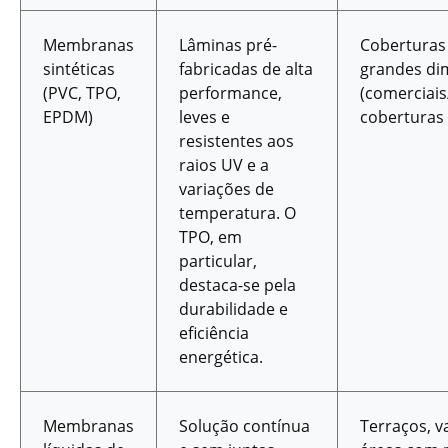
Membranas
Lâminas pré-
Coberturas
sintéticas
fabricadas de alta
grandes di
(PVC, TPO,
performance,
(comerciais/
EPDM)
leves e
coberturas 
resistentes aos
raios UV e a
variações de
temperatura. O
TPO, em
particular,
destaca-se pela
durabilidade e
eficiência
energética.
Membranas
Solução contínua
Terraços, v