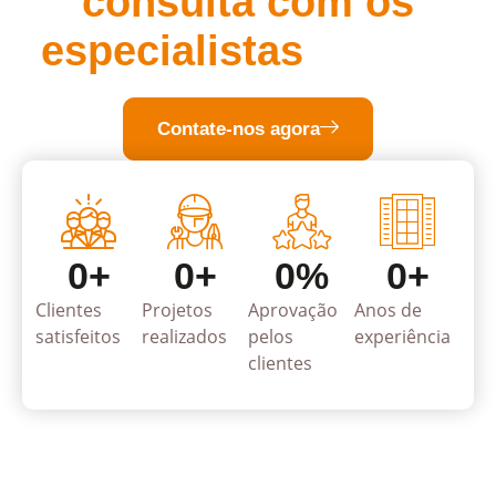
consulta com os
especialistas
da TIIB
Contate-nos agora
0
+
0
+
0
%
0
+
Clientes
Projetos
Aprovação
Anos de
satisfeitos
realizados
pelos
experiência
clientes