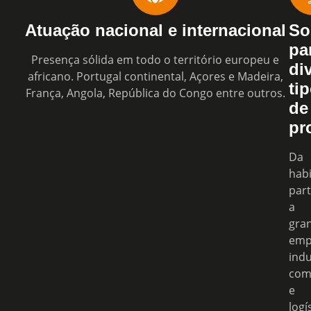
Atuação nacional e internacional
So
pa
Presença sólida em todo o território europeu e
di
africano. Portugal continental, Açores e Madeira,
ti
França, Angola, República do Congo entre outros.
de
pr
Da
hab
part
a
gra
emp
indu
com
e
logí