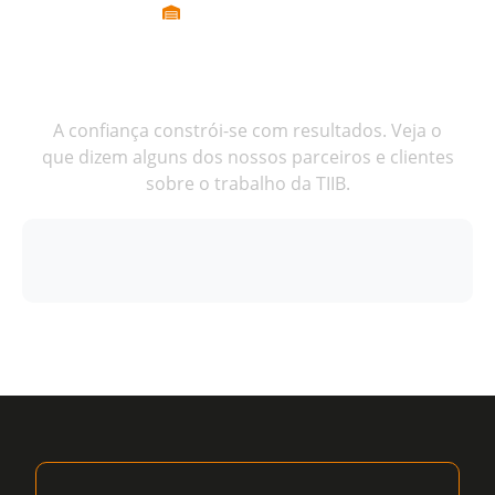
TESTEMUNHOS
O que dizem os nossos
clientes
A confiança constrói-se com resultados. Veja o
que dizem alguns dos nossos parceiros e clientes
sobre o trabalho da TIIB.